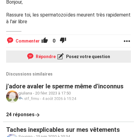
Bonjour,
Rassure toi, les spermatozoïdes meurent très rapidement
à l'air libre
0
Commenter
Répondre
Posez votre question
Discussions similaires
j'adore avaler le sperme même d'inconnus
giuliana
-
20 févr. 2023 à 17:50
stf_frmu
-
4 août 2026 à 15:24
24 réponses
Taches inexplicables sur mes vêtements
Soupiro
-
25 juin 2020 à 20:34