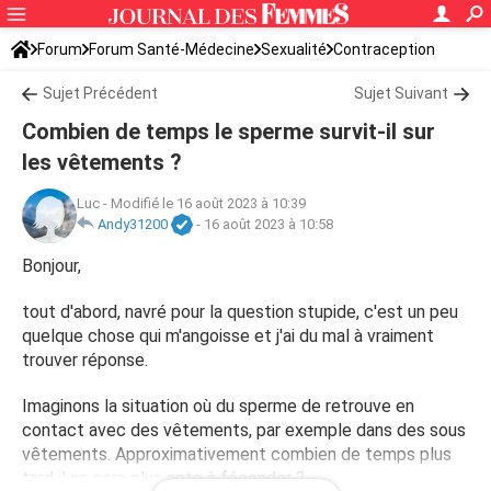
Forum
Forum Santé-Médecine
Sexualité
Contraception
Sujet Précédent
Sujet Suivant
Combien de temps le sperme survit-il sur
les vêtements ?
Luc
-
Modifié le 16 août 2023 à 10:39
Andy31200
-
16 août 2023 à 10:58
Bonjour,
tout d'abord, navré pour la question stupide, c'est un peu
quelque chose qui m'angoisse et j'ai du mal à vraiment
trouver réponse.
Imaginons la situation où du sperme de retrouve en
contact avec des vêtements, par exemple dans des sous
vêtements. Approximativement combien de temps plus
tard il ne sera plus apte à féconder ?