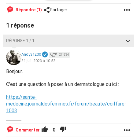
ma couleur naturelle mais je n'ai plus oser retourner dans
un salon de coiffure depuis. faut il privilégier les
Répondre (1)
Partager
colorations végétales ou les hennés?
1 réponse
je vous remercie par avance si vous avez possibilité de
répondre à ma question.
RÉPONSE 1 / 1
Andy31200
27 834
31 juil. 2023 à 10:52
Bonjour,
C'est une question à poser à un dermatologue ou ici :
https://sante-
medecine.journaldesfemmes.fr/forum/beaute/coiffure-
1003
0
Commenter