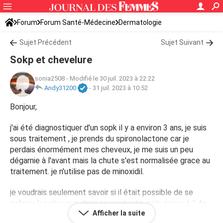
Forum
Forum Santé-Médecine
Dermatologie
Sujet Précédent
Sujet Suivant
Sokp et chevelure
sonia2508
-
Modifié le 30 juil. 2023 à 22:22
Andy31200
-
31 juil. 2023 à 10:52
Bonjour,
j'ai été diagnostiquer d'un sopk il y a environ 3 ans, je suis
sous traitement , je prends du spironolactone car je
perdais énormément mes cheveux, je me suis un peu
dégarnie à l'avant mais la chute s'est normalisée grace au
traitement. je n'utilise pas de minoxidil.
je voudrais seulement savoir si il était possible de se
colorer les cheveux dans ce contexte, cela risque t il de
Afficher la suite
provoquer une nouvelle chute de cheveux? je n'aime pas