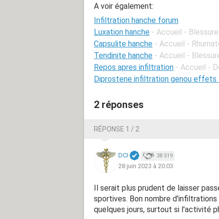
A voir également:
Infiltration hanche forum
Luxation hanche
- Accueil - Blessur
Capsulite hanche
- Accueil - Rhumat
Tendinite hanche
- Accueil - Blessur
Repos apres infiltration
- Accueil - D
Diprostene infiltration genou effets
2 réponses
RÉPONSE 1 / 2
DCI
38 519
28 juin 2023 à 20:03
Il serait plus prudent de laisser pas
sportives. Bon nombre d'infiltration
quelques jours, surtout si l'activité