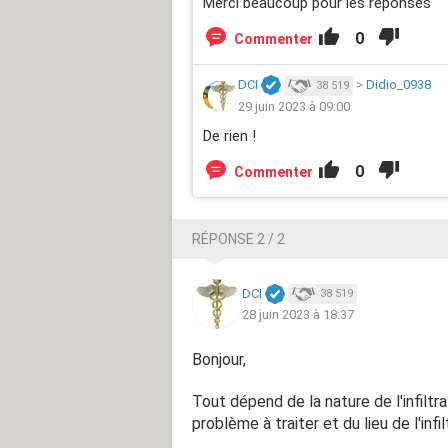
Merci beaucoup pour les réponses
0
Commenter
DCI
>
Didio_0938
38 519
29 juin 2023 à 09:00
De rien !
0
Commenter
RÉPONSE 2 / 2
DCI
38 519
28 juin 2023 à 18:37
Bonjour,
Tout dépend de la nature de l'infiltra
problème à traiter et du lieu de l'infil