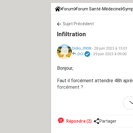
Forum
Forum Santé-Médecine
Symp
Sujet Précédent
Infiltration
Didio_0938
-
28 juin 2023 à 15:01
DCI
-
29 juin 2023 à 09:00
Bonjour,
Faut il forcément attendre 48h après 
forcément ?
Merci
Répondre (2)
Partager