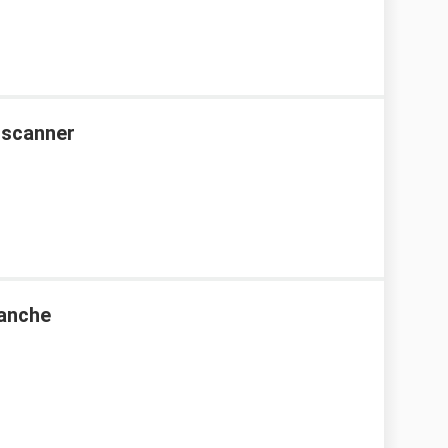
s scanner
hanche