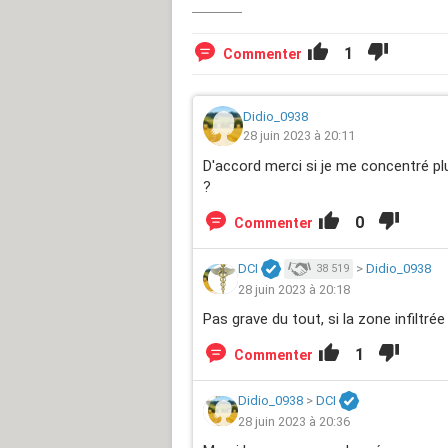
1
Commenter
Didio_0938
28 juin 2023 à 20:11
D'accord merci si je me concentré plu
?
0
Commenter
DCI
>
Didio_0938
38 519
28 juin 2023 à 20:18
Pas grave du tout, si la zone infiltrée 
1
Commenter
Didio_0938
>
DCI
28 juin 2023 à 20:36