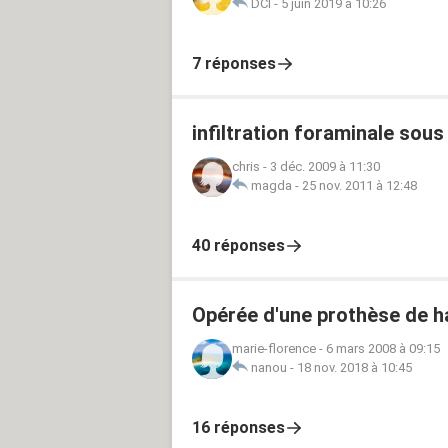
DCI
-
5 juin 2019 à 10:26
7 réponses
infiltration foraminale sou
chris
-
3 déc. 2009 à 11:30
magda
-
25 nov. 2011 à 12:48
40 réponses
Opérée d'une prothèse de 
marie-florence
-
6 mars 2008 à 09:15
nanou
-
18 nov. 2018 à 10:45
16 réponses