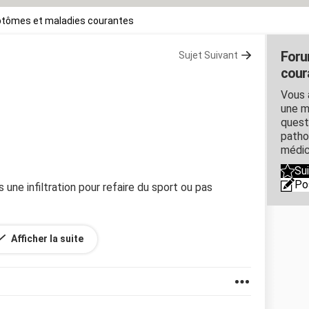
tômes et maladies courantes
Foru
Sujet Suivant
cour
Vous 
une m
quest
patho
médic
Su
Po
une infiltration pour refaire du sport ou pas
Afficher la suite