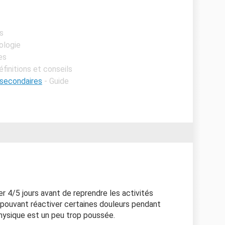
es
ologie
es
éfinitions et conseils
 secondaires
- Guide
ser 4/5 jours avant de reprendre les activités
s pouvant réactiver certaines douleurs pendant
 physique est un peu trop poussée.