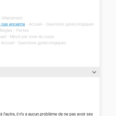
- Allaitement
s pas enceinte
- Accueil - Questions gynécologiques
 Règles - Pertes
ueil - Mincir par zone du corps
- Accueil - Questions gynécologiques
à l'autre, il n'y a aucun problème de ne pas avoir ses