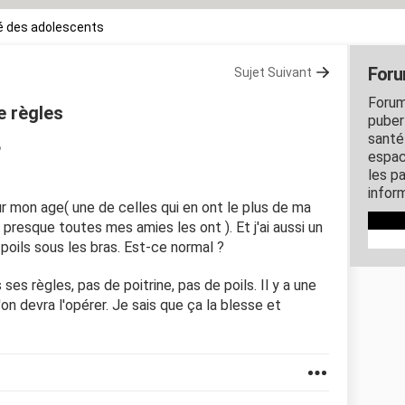
é des adolescents
Foru
Sujet Suivant
Forum
e règles
puber
santé
6
espac
les p
inform
ur mon age( une de celles qui en ont le plus de ma
 presque toutes mes amies les ont ). Et j'ai aussi un
poils sous les bras. Est-ce normal ?
s ses règles, pas de poitrine, pas de poils. Il y a une
u'on devra l'opérer. Je sais que ça la blesse et