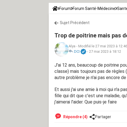
Forum
Forum Santé-Médecine
Sant
Sujet Précédent
Trop de poitrine mais pas d
Alya
-
Modifié le 27 mai 2023 à 12:4
DCI
-
27 mai 2023 à 18:12
J'ai 12 ans, beaucoup de poitrine po
classe) mais toujours pas de règles (
autre problème je n'ai pas encore de 
Et aussi j'ai une amie à moi qui n'a pa
fille qui dit que c'est une maladie, q
j'aimerai l'aider. Que puis-je faire
Répondre (4)
Partager