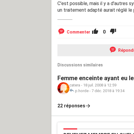
C'est possible, mais il y a d'autres
un traitement adapté aurait réglé le
0
Commenter
Répond
Discussions similaires
Femme enceinte ayant eu leu
catera
-
18 juil. 2008 à 12:59
p.horde
-
7 déc. 2018 à 19:34
22 réponses