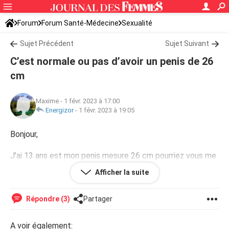
Forum
Forum Santé-Médecine
Sexualité
Sujet Précédent
Sujet Suivant
C’est normale ou pas d’avoir un penis de 26
cm
Maxime
-
1 févr. 2023 à 17:00
Energizor
-
1 févr. 2023 à 19:05
Bonjour,
J’ai 13 ans est mon penis mesure 26 cm pourriez vous me
dire si c’est normal à mon âge
Afficher la suite
Répondre (3)
Partager
A voir également: