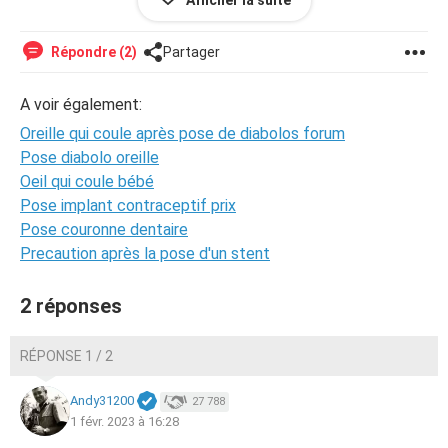
Afficher la suite
les gouttes. Seulement aujourd'hui la crèche m'indique
qu'il gémit beaucoup en se tenant les oreilles. Cela arrive-
t-il ? Ne passerait-on pas à côté de quelque chose ? Je
Répondre (2)
Partager
misais tellement sur cette opération... Avez-vous des
conseils ? Pensez-vous qu eje doive m'inquiéter ?
A voir également:
Oreille qui coule après pose de diabolos forum
Pose diabolo oreille
Oeil qui coule bébé
Pose implant contraceptif prix
Pose couronne dentaire
Precaution après la pose d'un stent
2 réponses
RÉPONSE 1 / 2
Andy31200
27 788
1 févr. 2023 à 16:28