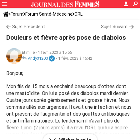
Forum
Forum Santé-Médecine
ORL
Sujet Précédent
Sujet Suivant
Douleurs et fièvre après pose de diabolos
Et.milie
-
1 févr. 2023 à 15:55
Andy31200
-
1 févr. 2023 à 16:42
Bonjour,
Mon fils de 15 mois a enchainé beaucoup d'otites dont
une mastoïdite. On lui a posé des diabolos mardi dernier.
Quatre jours après gémissements et grosse fièvre. Nous
sommes allés aux urgences. Il avait une infection et nous
ont prescrit de l'augmentin et des gouttes antibiotiques
et antiinflammatoires. Le lendemain il n'avait plus de
fièvre. Lundi (2 jours après), il a revu l'ORL qui lui a aspiré
un peu les écoulements et nous a conseillé de continuer