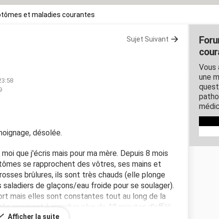
tômes et maladies courantes
Foru
Sujet Suivant
cour
Vous 
une m
23:58
quest
9
patho
médic
moignage, désolée.
 moi que j'écris mais pour ma mère. Depuis 8 mois
ômes se rapprochent des vôtres, ses mains et
osses brûlures, ils sont très chauds (elle plonge
 saladiers de glaçons/eau froide pour se soulager).
ort mais elles sont constantes tout au long de la
 très rarement à marcher plus de 10 minutes d'affilé,
Afficher la suite
à causes des douleurs trop importantes. Les