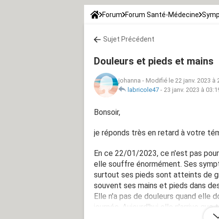
Forum
Forum Santé-Médecine
Symp
Sujet Précédent
Douleurs et pieds et mains
johanna
-
Modifié le 22 janv. 2023 à 
labricole47
-
23 janv. 2023 à 03:1
Bonsoir,
je réponds très en retard à votre té
En ce 22/01/2023, ce n'est pas pour
elle souffre énormément. Ses sympt
surtout ses pieds sont atteints de gr
souvent ses mains et pieds dans des
Elle n'a pas de douleurs quand elle d
journée. Aujourd'hui elle n'arrive que
elle enchaine les arrêts de travail 