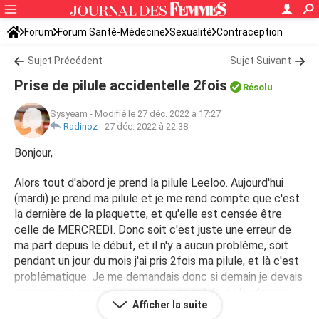
Forum
Forum Santé-Médecine
Sexualité
Contraception
Sujet Précédent
Sujet Suivant
Prise de pilule accidentelle 2fois
Résolu
Sysyeam
-
Modifié le 27 déc. 2022 à 17:27
Radinoz
-
27 déc. 2022 à 22:38
Bonjour,
Alors tout d'abord je prend la pilule Leeloo. Aujourd'hui
(mardi) je prend ma pilule et je me rend compte que c'est
la dernière de la plaquette, et qu'elle est censée être
celle de MERCREDI. Donc soit c'est juste une erreur de
ma part depuis le début, et il n'y a aucun problème, soit
pendant un jour du mois j'ai pris 2fois ma pilule, et là c'est
problématique. Je me demandais donc si demain je devais
commencer ma pause, prendre une pillule du lendemain
Afficher la suite
pour remplacer celle que j'ai peut être pris en trop, ou