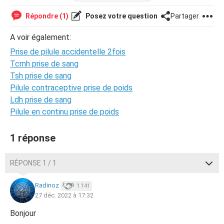
tout simplement ne pas faire de pause et commencer
une autre plaquette ? Je stress puisque en plus hier j'ai
Répondre (1)
Posez votre question
Partager
eu un rapport non protéger ! Aidez moi svp ????
A voir également:
Prise de pilule accidentelle 2fois
Tcmh prise de sang
Tsh prise de sang
Pilule contraceptive prise de poids
Ldh prise de sang
Pilule en continu prise de poids
1 réponse
RÉPONSE 1 / 1
Radinoz
1 141
27 déc. 2022 à 17:32
Bonjour