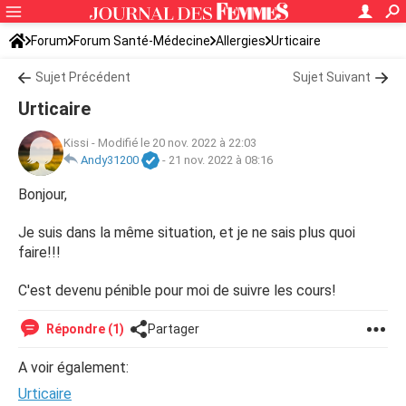
Forum
Forum Santé-Médecine
Allergies
Urticaire
Sujet Précédent
Sujet Suivant
Urticaire
Kissi
-
Modifié le 20 nov. 2022 à 22:03
Andy31200
-
21 nov. 2022 à 08:16
Bonjour,
Je suis dans la même situation, et je ne sais plus quoi
faire!!!
C'est devenu pénible pour moi de suivre les cours!
Répondre (1)
Partager
A voir également:
Urticaire