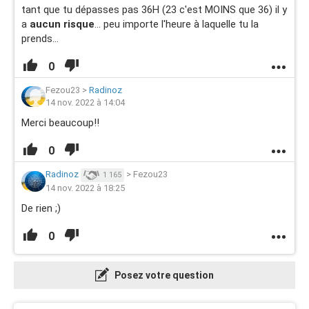
tant que tu dépasses pas 36H (23 c'est MOINS que 36) il y
a
aucun risque
... peu importe l'heure à laquelle tu la
prends...
0
Fezou23
>
Radinoz
14 nov. 2022 à 14:04
Merci beaucoup!!
0
Radinoz
>
Fezou23
1 165
14 nov. 2022 à 18:25
De rien ;)
0
Posez votre question