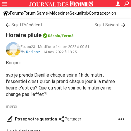
Forum
Forum Santé-Médecine
Sexualité
Contraception
Sujet Précédent
Sujet Suivant
Horaire pilule
Résolu/Fermé
Fezou23
-
Modifié le 14 nov. 2022 à 00:51
Radinoz
-
14 nov. 2022 à 18:25
Bonjour,
svp je prends Dienille chaque soir à 1h du matin ,
l'essentiel c'est qu'on la prend chaque jour à la même
heure c'est ça? Que ça soit le soir ou le matin ça ne
change pas l'effet?!
merci
Posez votre question
Partager