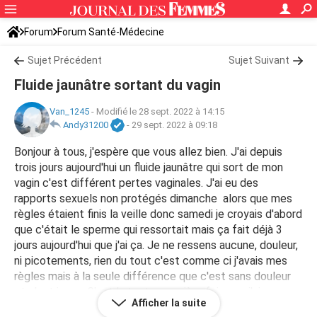
Forum
Forum Santé-Médecine
Symptômes et maladies courantes
Sujet Précédent
Sujet Suivant
Fluide jaunâtre sortant du vagin
Van_1245
-
Modifié le 28 sept. 2022 à 14:15
Andy31200
-
29 sept. 2022 à 09:18
Bonjour à tous, j'espère que vous allez bien. J'ai depuis
trois jours aujourd'hui un fluide jaunâtre qui sort de mon
vagin c'est différent pertes vaginales. J'ai eu des
rapports sexuels non protégés dimanche alors que mes
règles étaient finis la veille donc samedi je croyais d'abord
que c'était le sperme qui ressortait mais ça fait déjà 3
jours aujourd'hui que j'ai ça. Je ne ressens aucune, douleur,
ni picotements, rien du tout c'est comme ci j'avais mes
règles mais à la seule différence que c'est sans douleur
et c'est jaune. C'est la toute première fois que j'ai ça.
Afficher la suite
Qu'es que cela signifie s'il vous plaît ?es que je dois