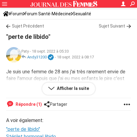
Forum
Forum Santé-Médecine
Sexualité
Sujet Précédent
Sujet Suivant
"perte de libido"
Paty
-
18 sept. 2022 à 05:33
Andy31200
-
18 sept. 2022 à 08:17
Je suis une femme de 28 ans j'ai très rarement envie de
faire l'amour depuis que j'ai eu mes enfants.le pire c'est
que ça me plaît bien est ce normal ?
Afficher la suite
Répondre (1)
Partager
A voir également:
"perte de libido"
Stérilet hormonal libido