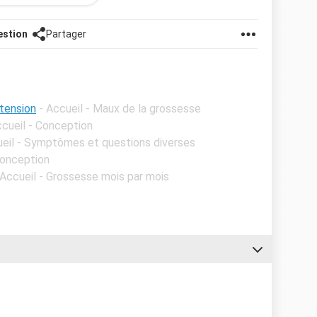
estion
Partager
tension
- Accueil - Maux de la grossesse
ccueil - Conception
ueil - Symptômes et questions diverses
Conception
 Accueil - Grossesse mois par mois