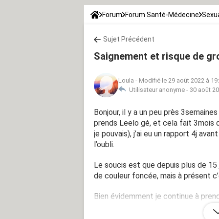
Forum
Forum Santé-Médecine
Sexua
Sujet Précédent
Saignement et risque de g
Loula
-
Modifié le 29 août 2022 à 19
Utilisateur anonyme -
30 août 20
Bonjour, il y a un peu près 3semaines j’
prends Leelo gé, et cela fait 3mois 
je pouvais), j’ai eu un rapport 4j ava
l’oubli.
Le soucis est que depuis plus de 15 j
de couleur foncée, mais à présent c’e
Bien évidemment je continue à prend
les saignements je ne sois pas pro