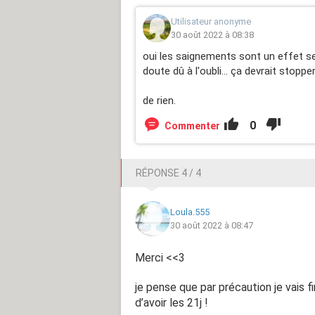
Utilisateur anonyme
30 août 2022 à 08:38
oui les saignements sont un effet se
doute dû à l'oubli... ça devrait stopper
de rien.
0
Commenter
RÉPONSE 4 / 4
Loula.555
30 août 2022 à 08:47
Merci <<3
je pense que par précaution je vais f
d’avoir les 21j !