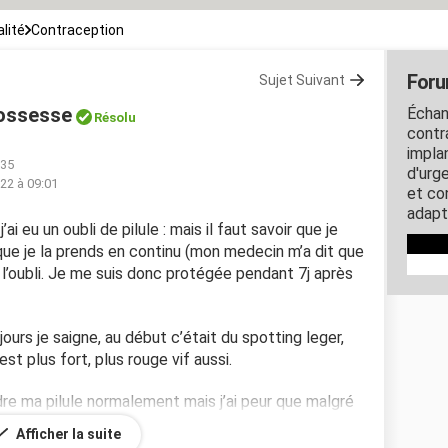
lité
Contraception
Foru
Sujet Suivant
rossesse
Échan
Résolu
contra
impla
:35
d'urg
22 à 09:01
et co
adapt
ai eu un oubli de pilule : mais il faut savoir que je
que je la prends en continu (mon medecin m’a dit que
nt l’oubli. Je me suis donc protégée pendant 7j après
ours je saigne, au début c’était du spotting leger,
st plus fort, plus rouge vif aussi.
re ma pilule normalement mais j’ai peur que malgré
tégée…
Afficher la suite