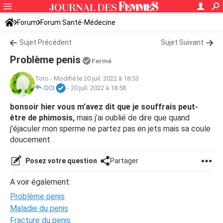
Forum
Forum Santé-Médecine
Symptômes et maladies courantes
Sujet Précédent
Sujet Suivant
Problème penis
Fermé
Toto
-
Modifié le 20 juil. 2022 à 18:53
DCI
-
20 juil. 2022 à 18:58
bonsoir hier vous m’avez dit que je souffrais peut-
être de phimosis,
mais j’ai oublié de dire que quand
j’éjaculer mon sperme ne partez pas en jets mais sa coule
doucement .
Posez votre question
Partager
A voir également:
Problème penis
Maladie du penis
Fracture du penis