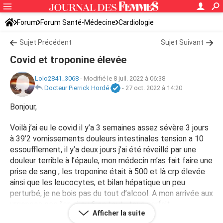
Forum
Forum Santé-Médecine
Cardiologie
Sujet Précédent
Sujet Suivant
Covid et troponine élevée
Lolo2841_3068
-
Modifié le 8 juil. 2022 à 06:38
Docteur Pierrick Hordé
-
27 oct. 2022 à 14:20
Bonjour,
Voilà j’ai eu le covid il y’a 3 semaines assez sévère 3 jours
à 39’2 vomissements douleurs intestinales tension a 10
essoufflement, il y’a deux jours j’ai été réveillé par une
douleur terrible à l’épaule, mon médecin m’as fait faire une
prise de sang , les troponine était à 500 et là crp élevée
ainsi que les leucocytes, et bilan hépatique un peu
perturbé, je ne bois pas du tout d’alcool. A mon arrivée aux
urgences ecg j’en ai eu 6 en tout , tous parfait ,
Afficher la suite
échographies cardiaques parfaite , radio pulmonaire