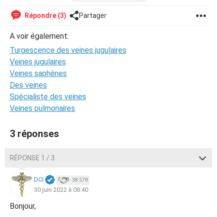
Avez-vous déjà eu la même chose ? La turgescence
Répondre (3)
Partager
jugulaire peut-elle être due à une inflammation suite au
Covid ? Sachant que j'ai eu la thyroïde qui a gonflé avec le
A voir également:
Covid. Un goître peut-il causer une turgescence ?
Turgescence des veines jugulaires
Merci d'avance.
Veines jugulaires
Veines saphènes
Des veines
Spécialiste des veines
Veines pulmonaires
3 réponses
RÉPONSE 1 / 3
DCI
38 578
30 juin 2022 à 08:40
Bonjour,