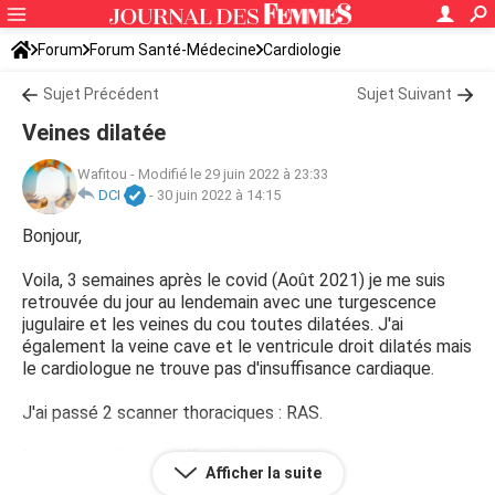
Forum
Forum Santé-Médecine
Cardiologie
Sujet Précédent
Sujet Suivant
Veines dilatée
Wafitou
-
Modifié le 29 juin 2022 à 23:33
DCI
-
30 juin 2022 à 14:15
Bonjour,
Voila, 3 semaines après le covid (Août 2021) je me suis
retrouvée du jour au lendemain avec une turgescence
jugulaire et les veines du cou toutes dilatées. J'ai
également la veine cave et le ventricule droit dilatés mais
le cardiologue ne trouve pas d'insuffisance cardiaque.
J'ai passé 2 scanner thoraciques : RAS.
Maintenant j'ai des difficultés à bien respirer mais la
Afficher la suite
saturation est à 98.