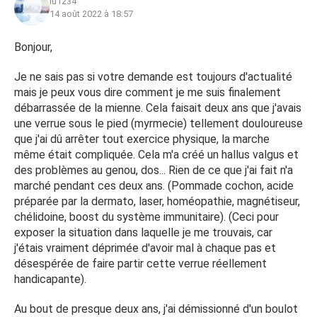
lu1234
plus en plus. J’ai peur d’aller à la piscine/plage (en plus
14 août 2022 à 18:57
c’est contagieux !). Je refuse d’enlever mes chaussettes
devant des gens. J’ai l’impression que ma mère s’en fout
Bonjour,
complètement, comme si c’est moi qui en faisais toute
une histoire.
Je ne sais pas si votre demande est toujours d'actualité
mais je peux vous dire comment je me suis finalement
La prochaine chose que je vais essayer est de changer
débarrassée de la mienne. Cela faisait deux ans que j'avais
drastiquement mon régime alimentaire, j’ai vu que ça
une verrue sous le pied (myrmecie) tellement douloureuse
pouvait sérieusement aider.
que j'ai dû arrêter tout exercice physique, la marche
Je comprends qu’il n’y a pas de remède universel, mais si
même était compliquée. Cela m'a créé un hallus valgus et
vous avez des pistes solides et des indications précises
des problèmes au genou, dos... Rien de ce que j'ai fait n'a
ou de quoi me rassurer je suis preneur.
marché pendant ces deux ans. (Pommade cochon, acide
préparée par la dermato, laser, homéopathie, magnétiseur,
Merci
chélidoine, boost du système immunitaire). (Ceci pour
exposer la situation dans laquelle je me trouvais, car
j'étais vraiment déprimée d'avoir mal à chaque pas et
désespérée de faire partir cette verrue réellement
handicapante).
Au bout de presque deux ans, j'ai démissionné d'un boulot