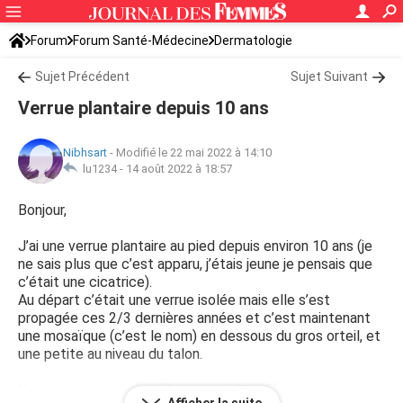
Forum
Forum Santé-Médecine
Dermatologie
Sujet Précédent
Sujet Suivant
Verrue plantaire depuis 10 ans
Nibhsart
-
Modifié le 22 mai 2022 à 14:10
lu1234 -
14 août 2022 à 18:57
Bonjour,
J’ai une verrue plantaire au pied depuis environ 10 ans (je
ne sais plus que c’est apparu, j’étais jeune je pensais que
c’était une cicatrice).
Au départ c’était une verrue isolée mais elle s’est
propagée ces 2/3 dernières années et c’est maintenant
une mosaïque (c’est le nom) en dessous du gros orteil, et
une petite au niveau du talon.
Il y a plusieurs années (4 ans peut-être ?) une dermato