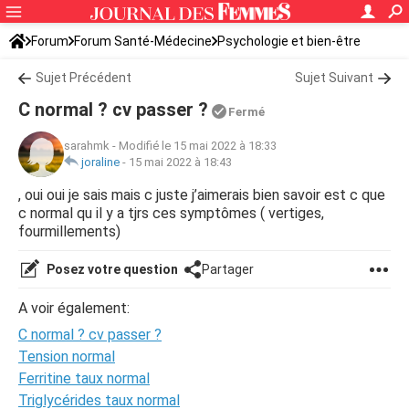
Forum
Forum Santé-Médecine
Psychologie et bien-être
Sujet Précédent
Sujet Suivant
C normal ? cv passer ?
Fermé
sarahmk
-
Modifié le 15 mai 2022 à 18:33
joraline
-
15 mai 2022 à 18:43
, oui oui je sais mais c juste j’aimerais bien savoir est c que
c normal qu il y a tjrs ces symptômes ( vertiges,
fourmillements)
Posez votre question
Partager
A voir également:
C normal ? cv passer ?
Tension normal
Ferritine taux normal
Triglycérides taux normal