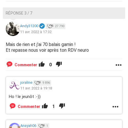
RÉPONSE 3 / 7
Andy31200
27 790
11 avr. 2022 à 17:32
Mais de rien et j'ai 70 balais gamin !
Et repasse nous voir après ton RDV neuro
0
Commenter
joraline
9 896
11 avr. 2022 à 19:18
Ho ! le jeunôt :-))
1
Commenter
Anayah06
1