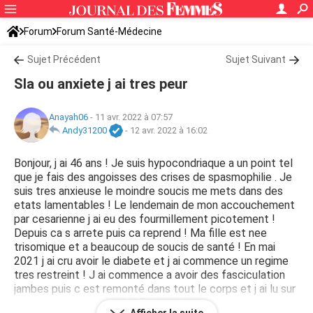
Forum
Forum Santé-Médecine
Symptômes et maladies courantes
Sujet Précédent
Maladies neurologiques
Sujet Suivant
Sla ou anxiete j ai tres peur
Anayah06
-
11 avr. 2022 à 07:57
Andy31200
-
12 avr. 2022 à 16:02
Bonjour, j ai 46 ans ! Je suis hypocondriaque a un point tel
que je fais des angoisses des crises de spasmophilie . Je
suis tres anxieuse le moindre soucis me mets dans des
etats lamentables ! Le lendemain de mon accouchement
par cesarienne j ai eu des fourmillement picotement !
Depuis ca s arrete puis ca reprend ! Ma fille est nee
trisomique et a beaucoup de soucis de santé ! En mai
2021 j ai cru avoir le diabete et j ai commence un regime
tres restreint ! J ai commence a avoir des fasciculation
jambes puis c est remonté dans tout le corps et j ai lu sur
internet que c est la sla ! Et je panique j ai vu ma