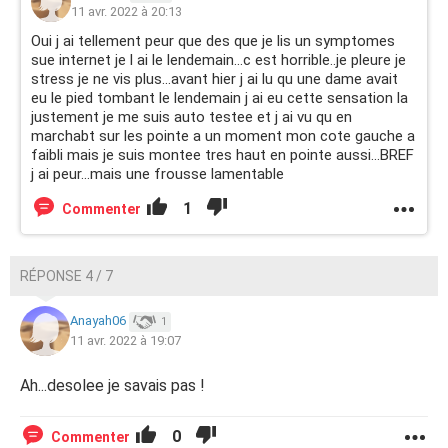
11 avr. 2022 à 20:13
Oui j ai tellement peur que des que je lis un symptomes
sue internet je l ai le lendemain...c est horrible..je pleure je
stress je ne vis plus...avant hier j ai lu qu une dame avait
eu le pied tombant le lendemain j ai eu cette sensation la
justement je me suis auto testee et j ai vu qu en
marchabt sur les pointe a un moment mon cote gauche a
faibli mais je suis montee tres haut en pointe aussi...BREF
j ai peur...mais une frousse lamentable
1
Commenter
RÉPONSE 4 / 7
Anayah06
1
11 avr. 2022 à 19:07
Ah...desolee je savais pas !
0
Commenter