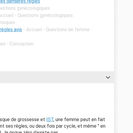
es dernières règles
Questions gynécologiques
Accueil - Questions gynécologiques
 risques
règles avis
- Accueil - Questions de femme
eil - Conception
risque de grossesse et
IST
, une femme peut en fait
t ses règles, ou deux fois par cycle, et même " en
 , le risque zéro n'existe pas...