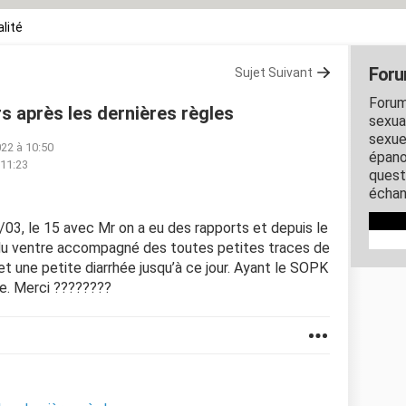
lité
Foru
Sujet Suivant
Forum
s après les dernières règles
sexual
sexue
022 à 10:50
épano
 11:23
quest
échan
4/03, le 15 avec Mr on a eu des rapports et depuis le
as du ventre accompagné des toutes petites traces de
et une petite diarrhée jusqu’à ce jour. Ayant le SOPK
e. Merci ????????