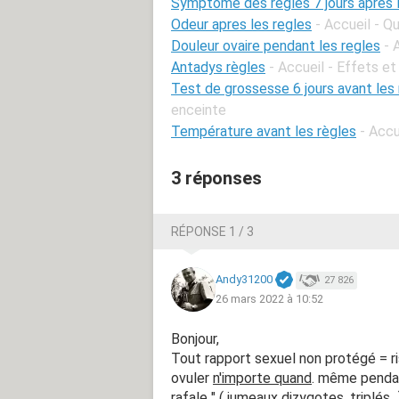
Symptôme des règles 7 jours après l
Odeur apres les regles
- Accueil - 
Douleur ovaire pendant les regles
- 
Antadys règles
- Accueil - Effets et
Test de grossesse 6 jours avant les 
enceinte
Température avant les règles
- Accu
3 réponses
RÉPONSE 1 / 3
Andy31200
27 826
26 mars 2022 à 10:52
Bonjour,
Tout rapport sexuel non protégé = 
ovuler
n'importe quand
. même pendan
rafale " ( jumeaux dizygotes, triplés...)