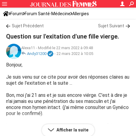
Forum
Forum Santé-Médecine
Allergies
Sujet Précédent
Sujet Suivant
Question sur l'exitation d'une fille vierge.
Alexa11
-
Modifié le 22 mars 2022 à 09:48
Andy31200
-
22 mars 2022 à 10:05
Bonjour,
Je suis venu sur ce cite pour avoir des réponses claires au
sujet de l'exitation et la suite ...
Bon, moi j'ai 21 ans et je suis encore viérge. C'est à dire je
n'ai jamais eu une pénétration du sex masculin et j'ai
encore mon hymen intact. (j'ai même consulter un Gynéco
pour le confirmé).
Le truc est que mon copain et moi, dés fois on fait
Afficher la suite
quelques actions sur le préliminaire (caresse et les mains