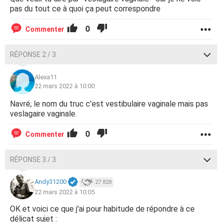
forcé a entré plus ?
pas du tout ce à quoi ça peut correspondre
Ma troisième quesiton est le veslagaire vaginale est-il
0
Commenter
souple ? Est ce que si il introduit deux doigts dedans ou
autre trucs plus grand que 2 doigts; et 1 semaine après
RÉPONSE 2 / 3
l'action, est ce que le truc reprenne sa taille normal; je
veux dire serré ?
Alexa11
22 mars 2022 à 10:00
Merci de m'aider et d'éclaircir mes idées. :)
Navré; le nom du truc c'est vestibulaire vaginale mais pas
veslagaire vaginale.
0
Commenter
RÉPONSE 3 / 3
Andy31200
27 828
22 mars 2022 à 10:05
OK et voici ce que j'ai pour habitude de répondre à ce
délicat sujet :