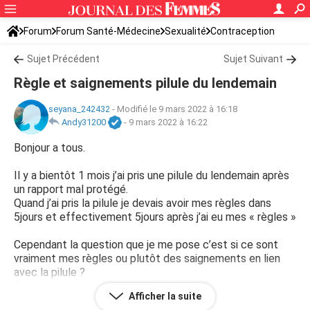
Forum
Forum Santé-Médecine
Sexualité
Contraception
Sujet Précédent
Sujet Suivant
Règle et saignements pilule du lendemain
seyana_242432
-
Modifié le 9 mars 2022 à 16:18
Andy31200
-
9 mars 2022 à 16:22
Bonjour a tous.
Il y a bientôt 1 mois j’ai pris une pilule du lendemain après
un rapport mal protégé.
Quand j’ai pris la pilule je devais avoir mes règles dans
5jours et effectivement 5jours après j’ai eu mes « règles »
Cependant la question que je me pose c’est si ce sont
vraiment mes règles ou plutôt des saignements en lien
avec la pilule ?
Car je lis partout que la pilule peut provoquer des
Afficher la suite
saignements semblable au règles et que les règles sont