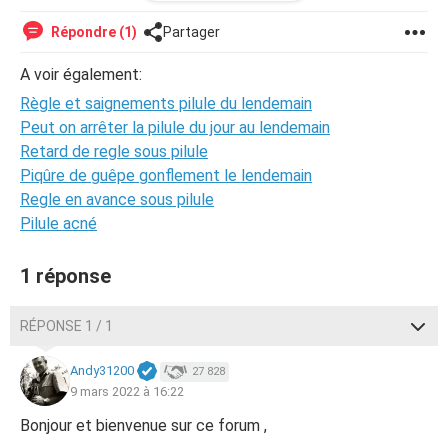
complètement décalées.
Répondre (1)
Partager
De mon côté , je n’ai pas ressenti ca comme des
saignements car c’etait assez abondant les deux
A voir également:
premiers jour puis un peu moins les 3 derniers mais en tout
Règle et saignements pilule du lendemain
cas sa ressembler vraiment a des règles.
Peut on arrêter la pilule du jour au lendemain
Merci
Retard de regle sous pilule
Piqûre de guêpe gonflement le lendemain
Regle en avance sous pilule
Pilule acné
1 réponse
RÉPONSE 1 / 1
Andy31200
27 828
9 mars 2022 à 16:22
Bonjour et bienvenue sur ce forum ,