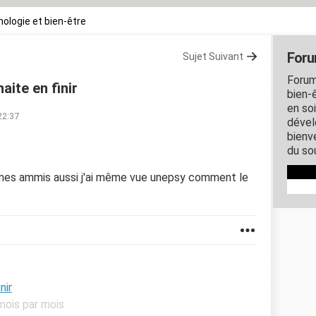
ologie et bien-être
Foru
Sujet Suivant
Forum
aite en finir
bien-ê
en so
22:37
dével
bienve
du so
 mes ammis aussi j'ai même vue unepsy comment le
nir
mois par mois