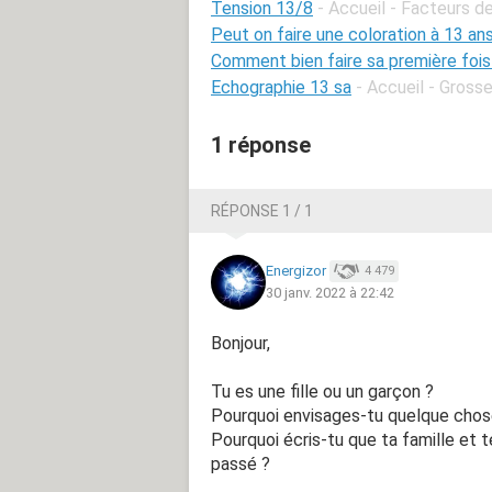
Tension 13/8
- Accueil - Facteurs d
Peut on faire une coloration à 13 an
Comment bien faire sa première fois
Echographie 13 sa
- Accueil - Gros
1 réponse
RÉPONSE 1 / 1
Energizor
4 479
30 janv. 2022 à 22:42
Bonjour,
Tu es une fille ou un garçon ?
Pourquoi envisages-tu quelque chose 
Pourquoi écris-tu que ta famille et t
passé ?