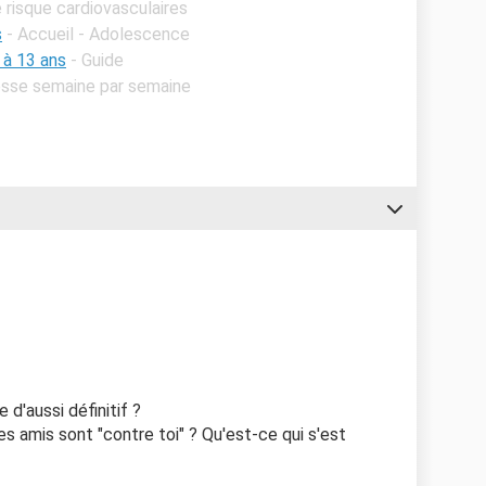
e risque cardiovasculaires
s
- Accueil - Adolescence
 à 13 ans
- Guide
sesse semaine par semaine
d'aussi définitif ?
es amis sont "contre toi" ? Qu'est-ce qui s'est