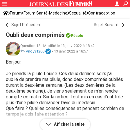
Forum
Forum Santé-Médecine
Sexualité
Contraception
Sujet Précédent
Sujet Suivant
Oubli deux comprimés
Résolu
Question.12
-
Modifié le 13 janv. 2022 à 18:42
Andy31200
-
13 janv. 2022 à 18:57
Bonjour,
Je prends la pilule Louise. Ces deux derniers soirs j'ai
oublié de prendre ma pilule, donc deux comprimés oubliés
durant la deuxième semaine. (Les deux dernières de la
deuxième semaine). Je viens seulement de m'en rendre
compte ce matin. Sur la notice il est mis en cas d'oubli de
plus d'une pilule demander l'avis du médecin.
Que faire ? Quelles conséquences et pendant combien de
temps je dois faire attention ?
Afficher la suite
Merci d'avance :)