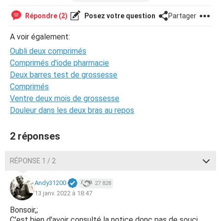
À savoir que ma dernière relation sexuelle date d'il y a 9
Répondre (2)
Posez votre question
Partager
jours donc normalement pas de risque de ce côté là. Et
ce matin quand je vous ai écrit j'ai pris le comprimé d'hier
A voir également:
soir oublié
Oubli deux comprimés
Comprimés d'iode pharmacie
Deux barres test de grossesse
Comprimés
Ventre deux mois de grossesse
Douleur dans les deux bras au repos
2 réponses
RÉPONSE 1 / 2
Andy31200
27 828
13 janv. 2022 à 18:47
Bonsoir,;
C'est bien d'avoir consulté la notice donc pas de souci