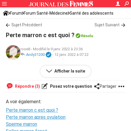
Forum
Forum Santé-Médecine
Santé des adolescents
Sujet Précédent
Sujet Suivant
Perte marron c est quoi ?
Résolu
rose8
-
Modifié le 9 janv. 2022 à 23:36
Andy31200
-
12 janv. 2022 à 07:22
Bonjour, j ai 12 ans et y a 2 jours j ai eu des
pertes marron
Afficher la suite
que c ets ? Je n ai jamais eu mes règles est sa?
Répondre (3)
Posez votre question
Partager
A voir également:
Perte marron c est quoi ?
Perte marron apres ovulation
Sperme marron