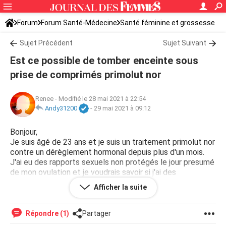
Forum
Forum Santé-Médecine
Santé féminine et grossesse
Ovulation
Sujet Précédent
Sujet Suivant
Est ce possible de tomber enceinte sous
prise de comprimés primolut nor
Renee
-
Modifié le 28 mai 2021 à 22:54
Andy31200
-
29 mai 2021 à 09:12
Bonjour,
Je suis âgé de 23 ans et je suis un traitement primolut nor
contre un dérèglement hormonal depuis plus d'un mois.
J'ai eu des rapports sexuels non protégés le jour presumé
de mon ovulation et je voudrais savoir si j'ai des
possibilités de contracter une grossesse. Merci beaucoup
Afficher la suite
de votre attention.
Répondre (1)
Partager