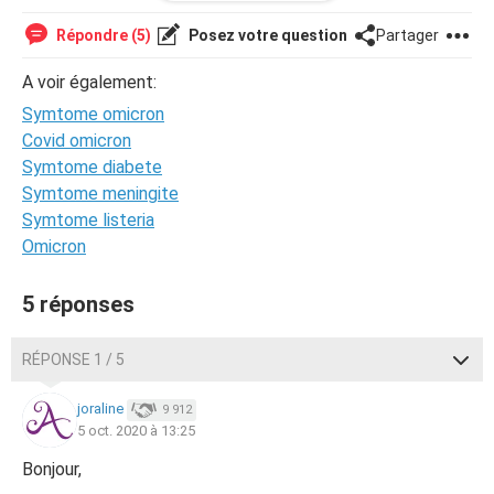
Or je devais les avoir depuis mardi 29 et toujours rien, je
refais un test ce matin et négatifs ....
Répondre (5)
Posez votre question
Partager
Je ne comprend pas vraiment ce qui ce passe tout et
négatifs mais pas de "saingnements de privations" .
A voir également:
Je ne sais que penser ..
Symtome omicron
Je vais le rappeler mais ne pense pas avoir de rdv dans
l'immédiat...
Covid omicron
Je souhaiterai avoir quelque avis.
Symtome diabete
Merci a ceux qui lirons ????
Symtome meningite
Symtome listeria
Omicron
5 réponses
RÉPONSE 1 / 5
joraline
9 912
5 oct. 2020 à 13:25
Bonjour,