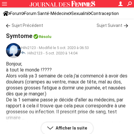
Forum
Forum Santé-Médecine
Sexualité
Contraception
Sujet Précédent
Sujet Suivant
Symtome
Résolu
Hihi2123
-
Modifié le 5 oct. 2020 à 06:53
Hihi2123 -
5 oct. 2020 à 14:04
Bonjour,
à tout le monde !????
Alors voilà ya 3 semaine de cela j'ai commencé à avoir des
douleurs (crampes au ventre, maux de tête, mal au dos,
grosses grosses fatigue a dormir une journée, et nausées
dès que je manger.)
De la 1 semaine passe je décide d'aller au médecins, par
rapport à cela il trouve que cela peux correspondre à une
grossesse ou infection. Il prescrit prise de sang, test
urinaire ...
Semaine dernière résultat, tout va bien rien a signaler. Il
Afficher la suite
me demande d'attendre mes choses.