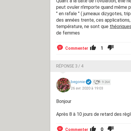
Quant à la date de l'ovulation, ell
peut ovuler n'importe quand même p
" en rafale " ( jumeaux dizygotes, tri
des années trente, ces applications, 
température, ne sont que
théorique
de femmes
1
Commenter
RÉPONSE 3 / 4
begonie
9 264
26 avr. 2020 à 19:03
Bonjour
Après 8 à 10 jours de retard des règl
0
Commenter