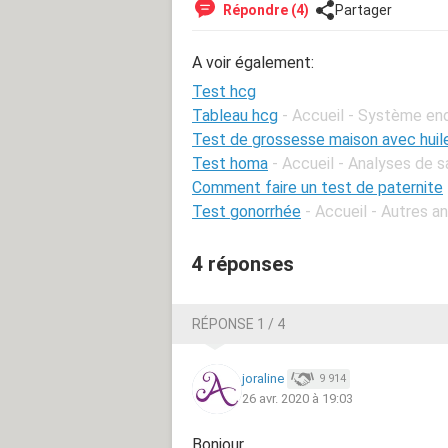
Répondre (4)
Partager
A voir également:
Test hcg
Tableau hcg
- Accueil - Système en
Test de grossesse maison avec huil
Test homa
- Accueil - Analyses de 
Comment faire un test de paternite
Test gonorrhée
- Accueil - Autres a
4 réponses
RÉPONSE 1 / 4
joraline
9 914
26 avr. 2020 à 19:03
Bonjour,