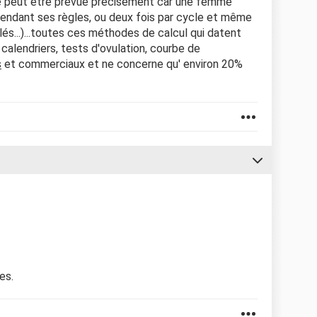
e ne peut être prévue précisément car une femme
endant ses règles, ou deux fois par cycle et même
plés...)...toutes ces méthodes de calcul qui datent
calendriers, tests d'ovulation, courbe de
s
et commerciaux et ne concerne qu' environ 20%
es.