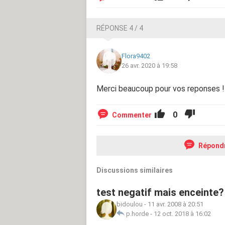
RÉPONSE 4 / 4
Flora9402
26 avr. 2020 à 19:58
Merci beaucoup pour vos reponses !
0
Commenter
Répond
Discussions similaires
test negatif mais enceinte?
bidoulou
-
11 avr. 2008 à 20:51
p.horde
-
12 oct. 2018 à 16:02