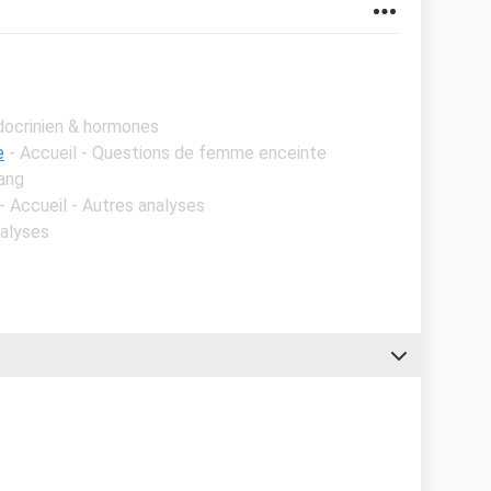
docrinien & hormones
e
- Accueil - Questions de femme enceinte
sang
- Accueil - Autres analyses
nalyses