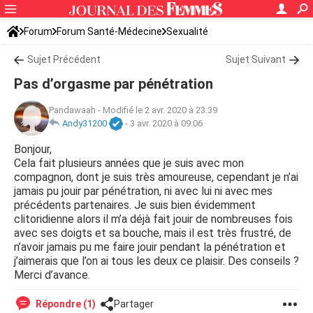
Forum
Forum Santé-Médecine
Sexualité
Sujet Précédent
Sujet Suivant
Pas d’orgasme par pénétration
Pandawaah
-
Modifié le 2 avr. 2020 à 23:39
Andy31200
-
3 avr. 2020 à 09:06
Bonjour,
Cela fait plusieurs années que je suis avec mon
compagnon, dont je suis très amoureuse, cependant je n’ai
jamais pu jouir par pénétration, ni avec lui ni avec mes
précédents partenaires. Je suis bien évidemment
clitoridienne alors il m’a déjà fait jouir de nombreuses fois
avec ses doigts et sa bouche, mais il est très frustré, de
n’avoir jamais pu me faire jouir pendant la pénétration et
j’aimerais que l’on ai tous les deux ce plaisir. Des conseils ?
Merci d’avance.
Répondre (1)
Partager