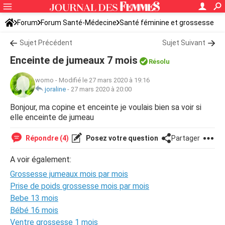
Forum
Forum Santé-Médecine
Santé féminine et grossesse
Sujet Précédent
Sujet Suivant
Enceinte de jumeaux 7 mois
Résolu
womo
-
Modifié le 27 mars 2020 à 19:16
joraline
-
27 mars 2020 à 20:00
Bonjour, ma copine et enceinte je voulais bien sa voir si
elle enceinte de jumeau
Répondre (4)
Posez votre question
Partager
A voir également:
Grossesse jumeaux mois par mois
Prise de poids grossesse mois par mois
Bebe 13 mois
Bébé 16 mois
Ventre grossesse 1 mois