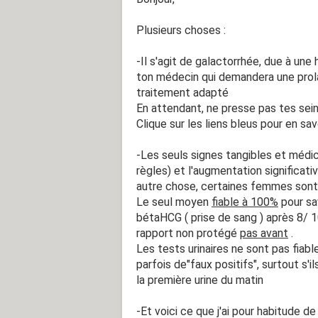
Plusieurs choses :
-Il s'agit de galactorrhée, due à une h
ton médecin qui demandera une prola
traitement adapté
En attendant, ne presse pas tes seins
Clique sur les liens bleus pour en sav
-Les seuls signes tangibles et médi
règles) et l'augmentation significat
autre chose, certaines femmes sont 
Le seul moyen
fiable à 100%
pour sav
bétaHCG ( prise de sang ) après 8/ 1
rapport non protégé
pas avant
.
Les tests urinaires ne sont pas fia
parfois de"faux positifs", surtout s'
la première urine du matin
-Et voici ce que j'ai pour habitude de