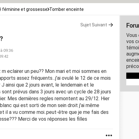
 féminine et grossesse
Tomber enceinte
Foru
Sujet Suivant
Vous 
??
vos c
témoi
 à 09:36
augme
09:42
encein
préco
ez m eclairer un peu?? Mon mari et moi sommes en
pports assez fréquents...j'ai ovulé le 12 de ce mois
 J ainsi que 2 jours avant, le lendemain et le
sont prévus dans 3 jours avec un cycle de 28 jours
ier. Mes dernières regles remontent au 29/12. Hier
 blanc qui est sorti de mon sein droit j'ai même
et il a vu comme moi..peut-être que je me fais des
esse??? Merci de vos réponses les filles