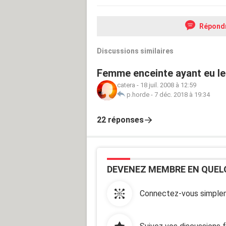
Répond
Discussions similaires
Femme enceinte ayant eu leu
catera
-
18 juil. 2008 à 12:59
p.horde
-
7 déc. 2018 à 19:34
22 réponses
DEVENEZ MEMBRE EN QUEL
Connectez-vous simplem