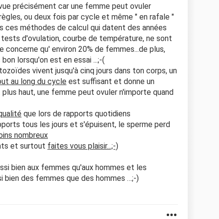
révue précisément car une femme peut ovuler
gles, ou deux fois par cycle et même " en rafale "
outes ces méthodes de calcul qui datent des années
, tests d'ovulation, courbe de température, ne sont
e concerne qu' environ 20% de femmes...de plus,
bon lorsqu'on est en essai ...;-(
zoïdes vivent jusqu'à cinq jours dans ton corps, un
out au long du cycle
est suffisant et donne un
plus haut, une femme peut ovuler n'importe quand
qualité
que lors de rapports quotidiens
ports tous les jours et s'épuisent, le sperme perd
oins nombreux
nts et surtout
faites vous plaisir...;-)
ussi bien aux femmes qu'aux hommes et les
ssi bien des femmes que des hommes …;-)