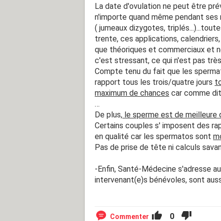
La date d'ovulation ne peut être p
n'importe quand même pendant ses rè
( jumeaux dizygotes, triplés...)...t
trente, ces applications, calendriers
que théoriques et commerciaux et n
c'est stressant, ce qui n'est pas très 
Compte tenu du fait que les spermato
rapport tous les trois/quatre jours
t
maximum de chances
car comme dit 
…
De plus,
le sperme est de meilleure 
Certains couples s' imposent des rap
en qualité car les spermatos sont
m
Pas de prise de tête ni calculs sava
-Enfin, Santé-Médecine s'adresse a
intervenant(e)s bénévoles, sont au
0
Commenter