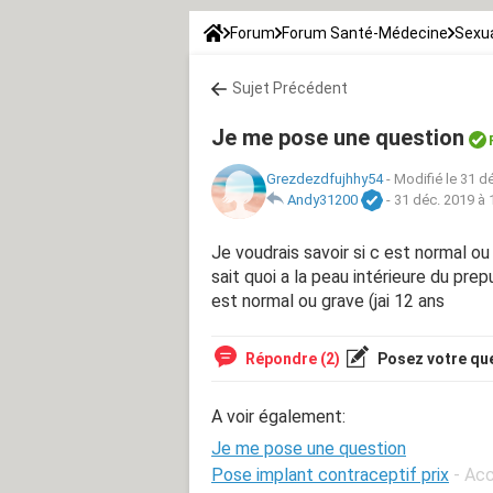
Forum
Forum Santé-Médecine
Sexua
Sujet Précédent
Je me pose une question
Grezdezdfujhhy54
-
Modifié le 31 d
Andy31200
-
31 déc. 2019 à 
Je voudrais savoir si c est normal o
sait quoi a la peau intérieure du prepu
est normal ou grave (jai 12 ans
Répondre (2)
Posez votre qu
A voir également:
Je me pose une question
Pose implant contraceptif prix
- Ac