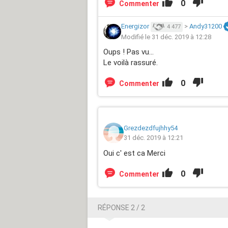
0
Commenter
Energizor
>
Andy31200
4 477
Modifié le 31 déc. 2019 à 12:28
Oups ! Pas vu...
Le voilà rassuré.
0
Commenter
Grezdezdfujhhy54
31 déc. 2019 à 12:21
Oui c' est ca Merci
0
Commenter
RÉPONSE 2 / 2