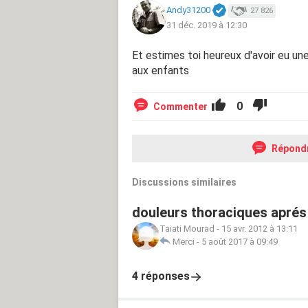
Andy31200
27 826
31 déc. 2019 à 12:30
Et estimes toi heureux d'avoir eu un
aux enfants
0
Commenter
Répond
Discussions similaires
douleurs thoraciques aprés
Taiati Mourad
-
15 avr. 2012 à 13:11
Merci
-
5 août 2017 à 09:49
4 réponses