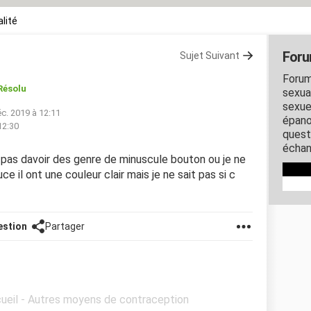
lité
Foru
Sujet Suivant
Forum
Résolu
sexual
sexue
éc. 2019 à 12:11
épano
12:30
quest
échan
u pas davoir des genre de minuscule bouton ou je ne
ce il ont une couleur clair mais je ne sait pas si c
estion
Partager
cueil - Autres moyens de contraception