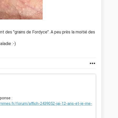
sont des "grains de Fordyce". A peu près la moitié des
ladie :-)
éponse :
emmes.fr/forum/affich-2439052-jai-12-ans-et-je-me-