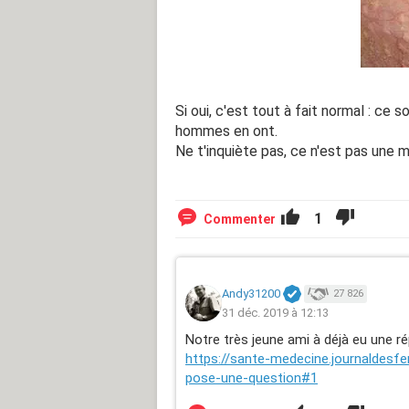
Si oui, c'est tout à fait normal : ce 
hommes en ont.
Ne t'inquiète pas, ce n'est pas une ma
1
Commenter
Andy31200
27 826
31 déc. 2019 à 12:13
Notre très jeune ami à déjà eu une r
https://sante-medecine.journaldesf
pose-une-question#1