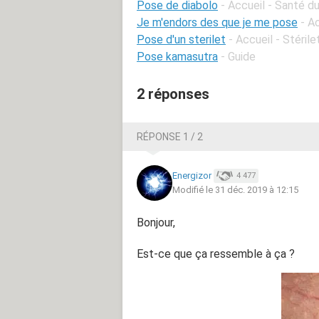
Pose de diabolo
- Accueil - Santé d
Je m'endors des que je me pose
- A
Pose d'un sterilet
- Accueil - Stérile
Pose kamasutra
- Guide
2 réponses
RÉPONSE 1 / 2
Energizor
4 477
Modifié le 31 déc. 2019 à 12:15
Bonjour,
Est-ce que ça ressemble à ça ?