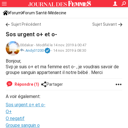
Forum
Forum Santé-Médecine
Symptômes et maladies courantes
Sujet Précédent
Sujet Suivant
Sos urgent o+ et o-
00dakar
-
Modifié le 14 nov. 2019 à 00:47
Andy31200
-
14 nov. 2019 à 08:30
Bonjour,
Svp je suis o+ et ma femme est o- , je voudrais savoir de
groupe sanguin appartenant il notre bébé . Merci
Répondre (1)
Partager
A voir également:
Sos urgent o+ et o-
O+
O negatif
Groupe sanguin o