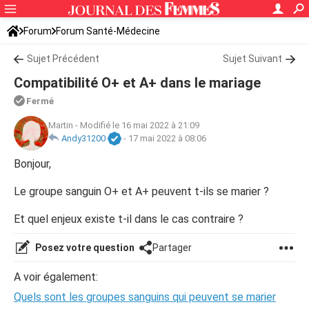
Forum
Forum Santé-Médecine
Symptômes et maladies courantes
Sujet Précédent
Sujet Suivant
Compatibilité O+ et A+ dans le mariage
Fermé
Martin
-
Modifié le 16 mai 2022 à 21:09
Andy31200
-
17 mai 2022 à 08:06
Bonjour,
Le groupe sanguin O+ et A+ peuvent t-ils se marier ?
Et quel enjeux existe t-il dans le cas contraire ?
Posez votre question
Partager
A voir également:
Quels sont les groupes sanguins qui peuvent se marier