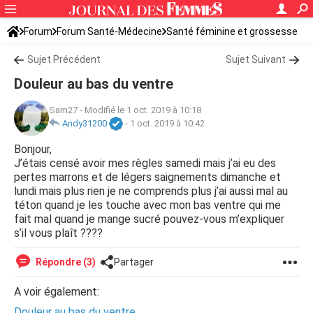
Forum
Forum Santé-Médecine
Santé féminine et grossesse
Tomber enceinte
Sujet Précédent
Sujet Suivant
Douleur au bas du ventre
Sam27
-
Modifié le 1 oct. 2019 à 10:18
Andy31200
-
1 oct. 2019 à 10:42
Bonjour,
J’étais censé avoir mes règles samedi mais j’ai eu des
pertes marrons et de légers saignements dimanche et
lundi mais plus rien je ne comprends plus j’ai aussi mal au
téton quand je les touche avec mon bas ventre qui me
fait mal quand je mange sucré pouvez-vous m’expliquer
s’il vous plaît ????
Répondre (3)
Partager
A voir également:
Douleur au bas du ventre