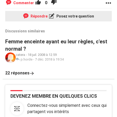
0
Commenter
Répondre
Posez votre question
Discussions similaires
Femme enceinte ayant eu leur règles, c'est
normal ?
catera
-
18 juil. 2008 à 12:59
p.horde
-
7 déc. 2018 à 19:34
22 réponses
DEVENEZ MEMBRE EN QUELQUES CLICS
Connectez-vous simplement avec ceux qui
partagent vos intérêts