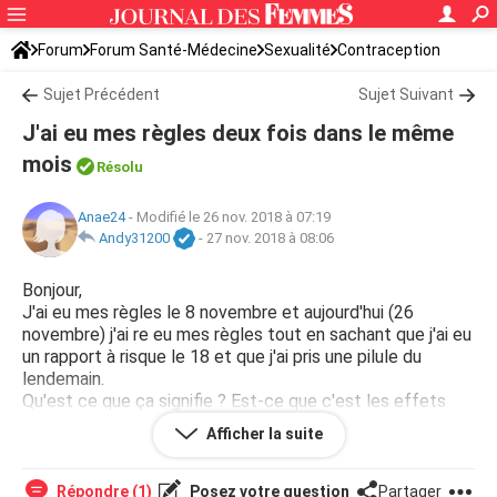
Forum
Forum Santé-Médecine
Sexualité
Contraception
Sujet Précédent
Sujet Suivant
J'ai eu mes règles deux fois dans le même
mois
Résolu
Anae24
-
Modifié le 26 nov. 2018 à 07:19
Andy31200
-
27 nov. 2018 à 08:06
Bonjour,
J'ai eu mes règles le 8 novembre et aujourd'hui (26
novembre) j'ai re eu mes règles tout en sachant que j'ai eu
un rapport à risque le 18 et que j'ai pris une pilule du
lendemain.
Qu'est ce que ça signifie ? Est-ce que c'est les effets
secondaires ?
Afficher la suite
Merci
Répondre (1)
Posez votre question
Partager