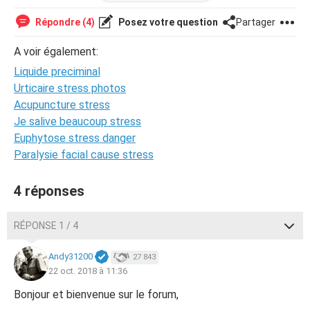
spermatoizoides ne passe pas a travers l tissu et meme si
j'en avais sur mon ventre aurait il pu descendre ? j'ai vu
Répondre (4)
Posez votre question
Partager
dans le calendrier que s'étais mon jours de nidation aussi
j'ai eu beaucoup de perte blanche ce jours la mais j'en ai
A voir également:
pas eu le jours d'après et ma poitrine a grossi et elle est
Liquide preciminal
douloureuse sous pilule mes "fausse règles devrais arriver
dans 10 jours il me semble et j'urine beaucoup plus
Urticaire stress photos
souvent alors que je bois moins merci d'avance pour votre
Acupuncture stress
réponse
Je salive beaucoup stress
Euphytose stress danger
Paralysie facial cause stress
4 réponses
RÉPONSE 1 / 4
Andy31200
27 843
22 oct. 2018 à 11:36
Bonjour et bienvenue sur le forum,