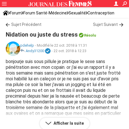
Forum
Forum Santé-Médecine
Sexualité
Contraception
Sujet Précédent
Sujet Suivant
Nidation ou juste du stress
Résolu
pdehelp
-
Modifié le 22 oct. 2018 à 11:31
Andy31200
-
22 oct. 2018 à 12:23
bonjourje suis sous pillule je pratique le sexe sans
pénétration avec mon copain. or j'ai eu un rapport il y a
trois semaine mais sans pénétration on s'est juste frotté
moi habillé lui en caleçon or je ne suis pas sur d'avoir pris
ma pilule ce soir la hier j'avais un jogging et lui été en
caleçon puis nu et on se frottais il avait du liquide
preciminal depuis hier jai la nausée et beaucoup de perte
blanche très abondante alors que je suis au début de la
troisième semaine de la plaquette et j'ai également mal
aux ovaires et on a remarque que mes seins en particulier
le droit avait grossi est ce du a une possible grossesse ou
Afficher la suite
il n'y a aucun risque ? car il me semble que les