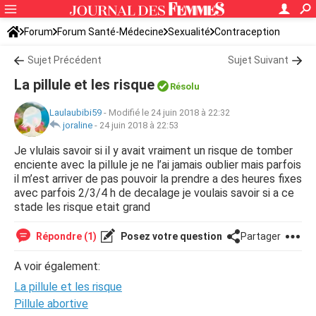
Forum
Forum Santé-Médecine
Sexualité
Contraception
Sujet Précédent
Sujet Suivant
La pillule et les risque
Résolu
Laulaubibi59
-
Modifié le 24 juin 2018 à 22:32
joraline
-
24 juin 2018 à 22:53
Je vlulais savoir si il y avait vraiment un risque de tomber
enciente avec la pillule je ne l’ai jamais oublier mais parfois
il m’est arriver de pas pouvoir la prendre a des heures fixes
avec parfois 2/3/4 h de decalage je voulais savoir si a ce
stade les risque etait grand
Répondre (1)
Posez votre question
Partager
A voir également:
La pillule et les risque
Pillule abortive