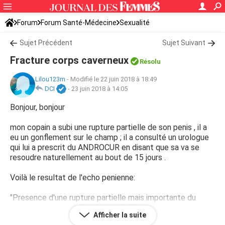
Forum
Forum Santé-Médecine
Sexualité
Sujet Précédent
Sujet Suivant
Fracture corps caverneux
Résolu
Lilou123m
-
Modifié le 22 juin 2018 à 18:49
DCI
-
23 juin 2018 à 14:05
Bonjour, bonjour
mon copain a subi une rupture partielle de son penis , il a
eu un gonflement sur le champ ; il a consulté un urologue
qui lui a prescrit du ANDROCUR en disant que sa va se
resoudre naturellement au bout de 15 jours .
Voilà le resultat de l'echo penienne:
"Presence d'une rupture partielle mais importante du
corps caverneux droit sur pres de 8mm avec hematome
Afficher la suite
extracaverneux en regard de 2cm