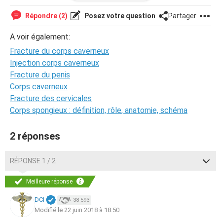
Respect du corps caverneux gauche, respect de la
Répondre (2)
Posez votre question
Partager
vascularisation en aval des corps caverneux
A voir également:
absence d'anomalie des testicules et epididymes."
Fracture du corps caverneux
J'aimerai savoir si y'as des chances que sa se repare
Injection corps caverneux
naturellement ou bien il faut avoir recours a la chirurgie!
Fracture du penis
Corps caverneux
merci beaucoup.
Fracture des cervicales
Corps spongieux : définition, rôle, anatomie, schéma
2 réponses
RÉPONSE 1 / 2
Meilleure réponse
DCI
38 593
Modifié le 22 juin 2018 à 18:50