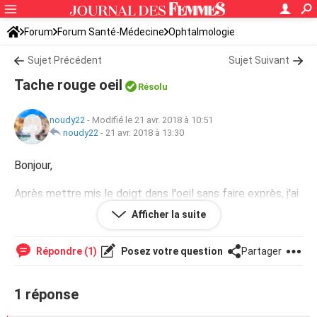
Forum
Forum Santé-Médecine
Ophtalmologie
Sujet Précédent
Sujet Suivant
Tache rouge oeil
Résolu
noudy22
-
Modifié le 21 avr. 2018 à 10:51
noudy22
-
21 avr. 2018 à 13:30
Bonjour,
Après mettre mis le doigt dans l'oeil sans faire exprès, j'ai
remarqué une tache rouge dans mon blanc d'oeil. Va t elle
Afficher la suite
disparaître ou c'est pour toujours ?
Répondre (1)
Posez votre question
Partager
1 réponse