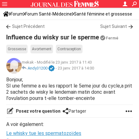
Forum
Forum Santé-Médecine
Santé féminine et grossesse
Infertilité
Sujet Précédent
Sujet Suivant
Influence du wisky sur le sperme
Fermé
Grossesse
Avortement
Contraception
mekak
-
Modifié le 23 janv. 2017 à 11:43
Andy31200
-
23 janv. 2017 à 14:00
Bonjour,
SI une femme a eu les rapport le 5eme jour du cycle,a prit
2 sachets de wisky le lendemain matin donc avant
l'ovulation pourra t-elle tomber-enceinte
Posez votre question
Partager
A voir également:
Le whisky tue les spermatozoïdes