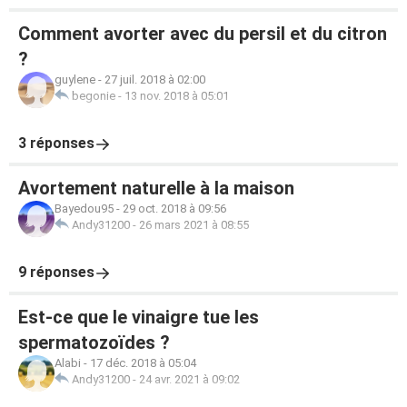
Comment avorter avec du persil et du citron
?
guylene
-
27 juil. 2018 à 02:00
begonie
-
13 nov. 2018 à 05:01
3 réponses
Avortement naturelle à la maison
Bayedou95
-
29 oct. 2018 à 09:56
Andy31200
-
26 mars 2021 à 08:55
9 réponses
Est-ce que le vinaigre tue les
spermatozoïdes ?
Alabi
-
17 déc. 2018 à 05:04
Andy31200
-
24 avr. 2021 à 09:02