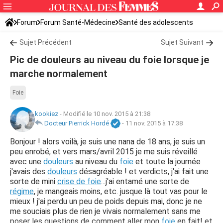
Forum
Forum Santé-Médecine
Santé des adolescents
Sujet Précédent
Sujet Suivant
Pic de douleurs au niveau du foie lorsque je
marche normalement
Foie
kookiez
-
Modifié le 10 nov. 2015 à 21:38
Docteur Pierrick Hordé
-
11 nov. 2015 à 17:38
Bonjour ! alors voilà, je suis une nana de 18 ans, je suis un
peu enrobé, et vers mars/avril 2015 je me suis réveillé
avec une
douleurs
au niveau du
foie
et toute la journée
j'avais des
douleurs
désagréable ! et verdicts, j'ai fait une
sorte de mini
crise de foie
...j'ai entamé une sorte de
régime
, je mangeais moins, etc. jusque là tout vas pour le
mieux ! j'ai perdu un peu de poids depuis mai, donc je ne
me souciais plus de rien je vivais normalement sans me
poser les questions de comment aller mon
foie
en fait! et