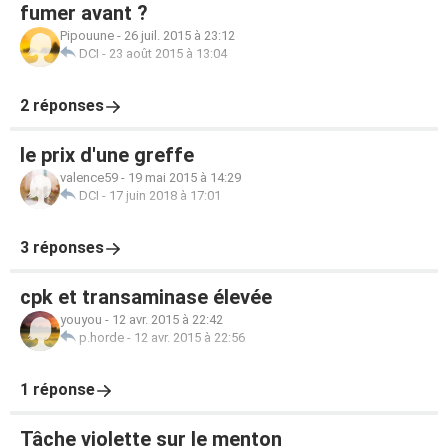
fumer avant ?
Pipouune
-
26 juil. 2015 à 23:12
DCI
-
23 août 2015 à 13:04
2 réponses
le prix d'une greffe
valence59
-
19 mai 2015 à 14:29
DCI
-
17 juin 2018 à 17:01
3 réponses
cpk et transaminase élevée
youyou
-
12 avr. 2015 à 22:42
p.horde
-
12 avr. 2015 à 22:56
1 réponse
Tâche violette sur le menton