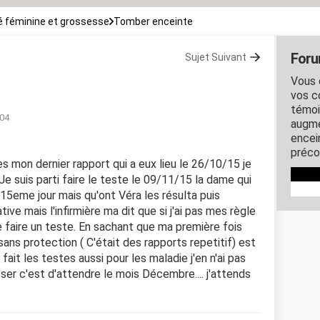
 féminine et grossesse
Tomber enceinte
Foru
Sujet Suivant
Vous 
vos c
témoi
:04
augme
encein
préco
près mon dernier rapport qui a eux lieu le 26/10/15 je
Je suis parti faire le teste le 09/11/15 la dame qui
u 15eme jour mais qu'ont Véra les résulta puis
ative mais l'infirmière ma dit que si j'ai pas mes règle
e faire un teste. En sachant que ma première fois
ans protection ( C'était des rapports repetitif) est
 fait les testes aussi pour les maladie j'en n'ai pas
ser c'est d'attendre le mois Décembre.... j'attends