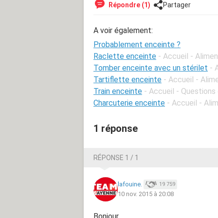
Répondre (1)
Partager
A voir également:
Probablement enceinte ?
Raclette enceinte
- Accueil - Alime
Tomber enceinte avec un stérilet
- 
Tartiflette enceinte
- Accueil - Ali
Train enceinte
- Accueil - Question
Charcuterie enceinte
- Accueil - Al
1 réponse
RÉPONSE 1 / 1
lafouine.
19 759
10 nov. 2015 à 20:08
Bonjour