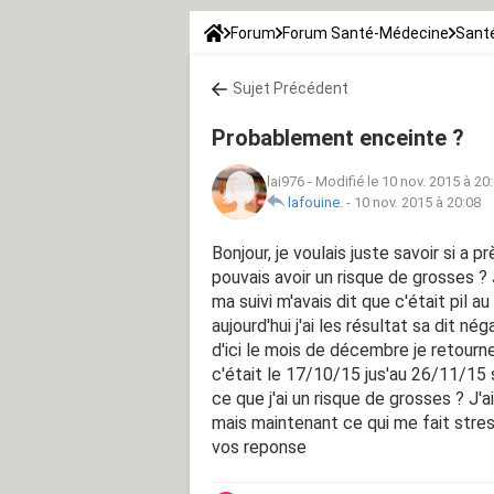
Forum
Forum Santé-Médecine
Santé
Sujet Précédent
Probablement enceinte ?
lai976
-
Modifié le 10 nov. 2015 à 20
lafouine.
-
10 nov. 2015 à 20:08
Bonjour, je voulais juste savoir si a 
pouvais avoir un risque de grosses ? 
ma suivi m'avais dit que c'était pil a
aujourd'hui j'ai les résultat sa dit nég
d'ici le mois de décembre je retourn
c'était le 17/10/15 jus'au 26/11/15 s
ce que j'ai un risque de grosses ? J'ai
mais maintenant ce qui me fait stres
vos reponse