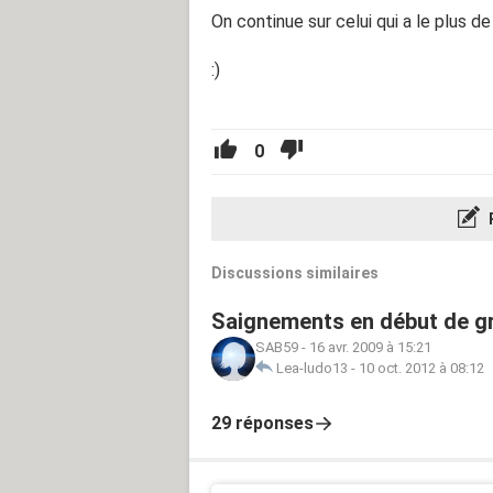
On continue sur celui qui a le plus d
:)
0
Discussions similaires
Saignements en début de gr
SAB59
-
16 avr. 2009 à 15:21
Lea-ludo13
-
10 oct. 2012 à 08:12
29 réponses