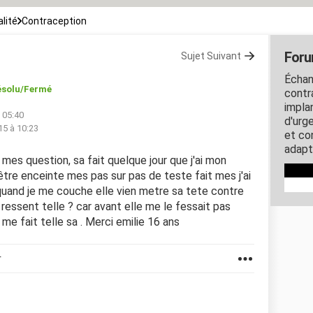
lité
Contraception
Foru
Sujet Suivant
Échan
ésolu/Fermé
contra
impla
à 05:40
d'urg
15 à 10:23
et co
adapt
 mes question, sa fait quelque jour que j'ai mon
tre enceinte mes pas sur pas de teste fait mes j'ai
 quand je me couche elle vien metre sa tete contre
essent telle ? car avant elle me le fessait pas
 me fait telle sa . Merci emilie 16 ans
r