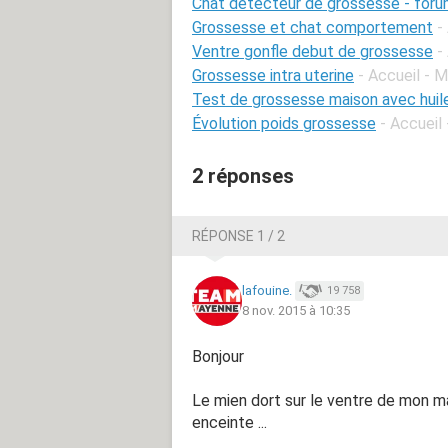
Chat détecteur de grossesse - for
Grossesse et chat comportement
-
Ventre gonfle debut de grossesse
-
Grossesse intra uterine
- Accueil - 
Test de grossesse maison avec huil
Évolution poids grossesse
- Accueil
2 réponses
RÉPONSE 1 / 2
lafouine.
19 758
8 nov. 2015 à 10:35
Bonjour
Le mien dort sur le ventre de mon mar
enceinte ...