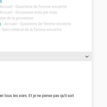
um
 Accueil - Questions de femme enceinte
 Accueil - Grossesse mois par mois
Maux de la grossesse
e
- Accueil - Questions de femme enceinte
 - Suivi médical de la femme enceinte
i tous les soirs. Et je ne pense pas qu'il soit