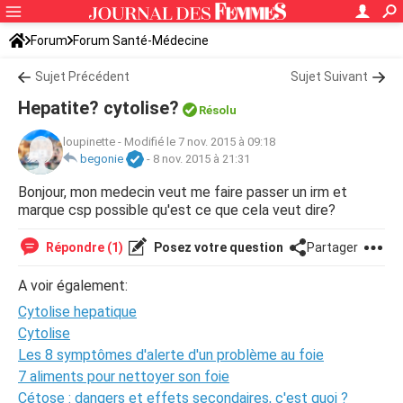
Forum
Forum Santé-Médecine
Symptômes et maladies courantes
Sujet Précédent
Sujet Suivant
Hepatite? cytolise?
Résolu
loupinette
-
Modifié le 7 nov. 2015 à 09:18
begonie
-
8 nov. 2015 à 21:31
Bonjour, mon medecin veut me faire passer un irm et
marque csp possible qu'est ce que cela veut dire?
Répondre (1)
Posez votre question
Partager
A voir également:
Cytolise hepatique
Cytolise
Les 8 symptômes d'alerte d'un problème au foie
7 aliments pour nettoyer son foie
Cétose : dangers et effets secondaires, c'est quoi ?