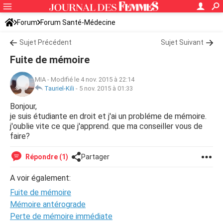
Forum
Forum Santé-Médecine
Symptômes et maladies courantes
Sujet Précédent
Sujet Suivant
Fuite de mémoire
MIA
-
Modifié le 4 nov. 2015 à 22:14
Tauriel-Kili
-
5 nov. 2015 à 01:33
Bonjour,
je suis étudiante en droit et j'ai un probléme de mémoire.
j'oublie vite ce que j'apprend. que ma conseiller vous de
faire?
Répondre (1)
Partager
A voir également:
Fuite de mémoire
Mémoire antérograde
Perte de mémoire immédiate