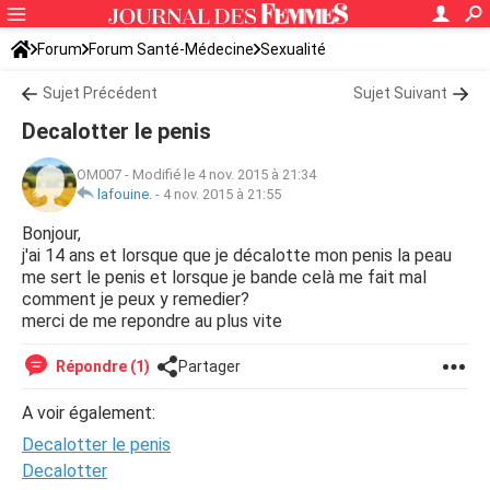
Forum
Forum Santé-Médecine
Sexualité
Sujet Précédent
Sujet Suivant
Decalotter le penis
OM007
-
Modifié le 4 nov. 2015 à 21:34
lafouine.
-
4 nov. 2015 à 21:55
Bonjour,
j'ai 14 ans et lorsque que je décalotte mon penis la peau
me sert le penis et lorsque je bande celà me fait mal
comment je peux y remedier?
merci de me repondre au plus vite
Répondre (1)
Partager
A voir également:
Decalotter le penis
Decalotter