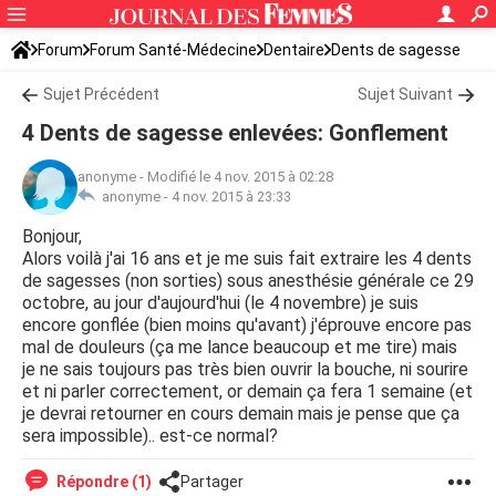
Forum
Forum Santé-Médecine
Dentaire
Dents de sagesse
Sujet Précédent
Sujet Suivant
4 Dents de sagesse enlevées: Gonflement
anonyme
-
Modifié le 4 nov. 2015 à 02:28
anonyme -
4 nov. 2015 à 23:33
Bonjour,
Alors voilà j'ai 16 ans et je me suis fait extraire les 4 dents
de sagesses (non sorties) sous anesthésie générale ce 29
octobre, au jour d'aujourd'hui (le 4 novembre) je suis
encore gonflée (bien moins qu'avant) j'éprouve encore pas
mal de douleurs (ça me lance beaucoup et me tire) mais
je ne sais toujours pas très bien ouvrir la bouche, ni sourire
et ni parler correctement, or demain ça fera 1 semaine (et
je devrai retourner en cours demain mais je pense que ça
sera impossible).. est-ce normal?
Répondre (1)
Partager