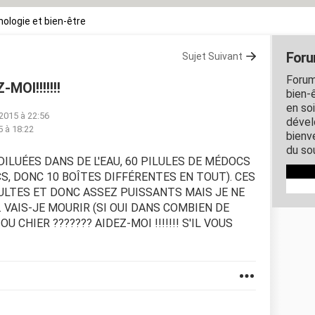
ologie et bien-être
Foru
Sujet Suivant
Forum
MOI!!!!!!!
bien-ê
en so
 2015 à 22:56
dével
5 à 18:22
bienve
du so
 DILUÉES DANS DE L'EAU, 60 PILULES DE MÉDOCS
S, DONC 10 BOÎTES DIFFÉRENTES EN TOUT). CES
LTES ET DONC ASSEZ PUISSANTS MAIS JE NE
 VAIS-JE MOURIR (SI OUI DANS COMBIEN DE
 CHIER ??????? AIDEZ-MOI !!!!!!! S'IL VOUS