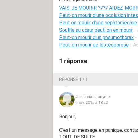
VAIS-JE MOURIR ???? AIDEZ-MOI!!!!
Peut-on mourir d'une occlusion intes
Peut on mourir d'une hépatomégalie
Souffle au cœur peut-on en mourir
-
Peut-on mourir d'un pneumothorax
-
Peut-on mourir de lostéoporose
- A
1 réponse
RÉPONSE 1 / 1
Utilisateur anonyme
4 nov. 2015 à 18:22
Bonjour,
C'est un message en panique, contac
TOUT DE SUITE.