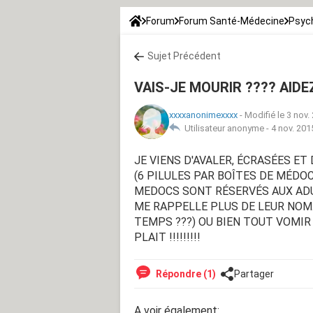
Forum
Forum Santé-Médecine
Psych
Sujet Précédent
VAIS-JE MOURIR ???? AIDEZ-
xxxxanonimexxxx
-
Modifié le 3 nov.
Utilisateur anonyme -
4 nov. 201
JE VIENS D'AVALER, ÉCRASÉES ET
(6 PILULES PAR BOÎTES DE MÉDOC
MEDOCS SONT RÉSERVÉS AUX ADU
ME RAPPELLE PLUS DE LEUR NOM.
TEMPS ???) OU BIEN TOUT VOMIR OU
PLAIT !!!!!!!!!
Répondre (1)
Partager
A voir également: