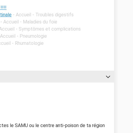
!!!
tinale
- Accueil - Troubles digestifs
- Accueil - Maladies du foie
 Accueil - Symptômes et complications
 Accueil - Pneumologie
ccueil - Rhumatologie
tes le SAMU ou le centre anti-poison de ta région